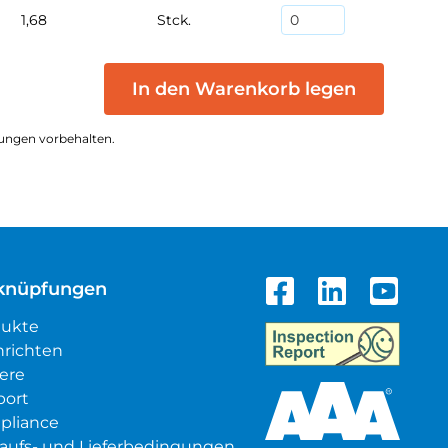
1,68
Stck.
In den Warenkorb legen
ungen vorbehalten.
knüpfungen
dukte
richten
iere
port
pliance
aufs- und Lieferbedingungen