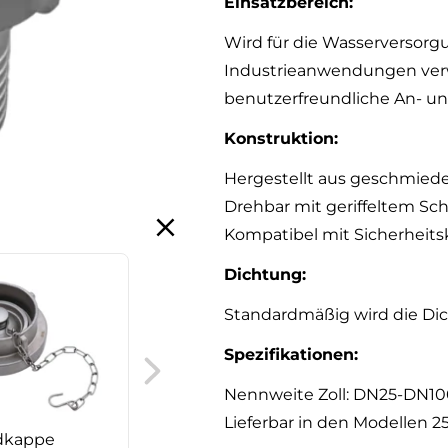
Einsatzbereich:
Wird für die Wasserversor
Industrieanwendungen verw
benutzerfreundliche An- und
Konstruktion:
Hergestellt aus geschmie
Drehbar mit geriffeltem Sc
Kompatibel mit Sicherhei
Dichtung:
Standardmäßig wird die Dic
Storz Profildichtung
Spezifikationen:
Nennweite Zoll: DN25-DN10
Lieferbar in den Modellen 25
dkappe