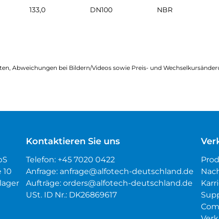
133,0
DN100
NBR
ten, Abweichungen bei Bildern/Videos sowie Preis- und Wechselkursänder
Kontaktieren Sie uns
Ver
pS
Telefon:
+45 7020 0422
Pro
é 10
Anfrage:
anfrage@alfotech-deutschland.de
Nach
lager
Aufträge:
orders@alfotech-deutschland.de
Karr
USt. ID Nr.: DK26869617
Sup
Com
Verk