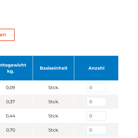
den
ettogewicht
Basiseinheit
Anzahl
kg.
0,09
Stck.
0,37
Stck.
0,44
Stck.
0,70
Stck.