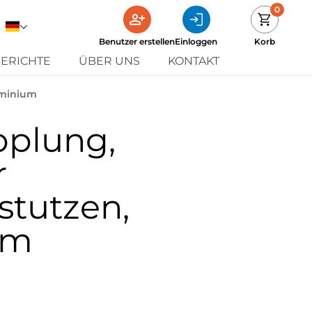
0
Benutzer erstellen
Einloggen
Korb
ERICHTE
ÜBER UNS
KONTAKT
uminium
pplung,
r
stutzen,
um