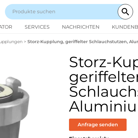
ATOR
SERVICES
NACHRICHTEN
KUNDENB
Kupplungen
>
Storz-Kupplung, geriffelter Schlauchstutzen, Al
Storz-Ku
geriffelte
Schlauch
Alumini
Anfrage senden