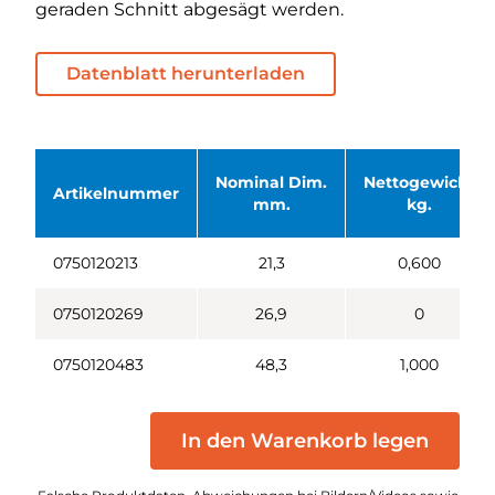
geraden Schnitt abgesägt werden.
Datenblatt herunterladen
Nominal Dim.
Nettogewicht
Artikelnummer
mm.
kg.
0750120213
21,3
0,600
0750120269
26,9
0
0750120483
48,3
1,000
In den Warenkorb legen