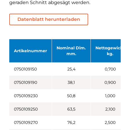
geraden Schnitt abgesägt werden.
Datenblatt herunterladen
Nominal Dim.
Nettogewicht
Artikelnummer
mm.
kg.
0750109150
25,4
0,700
0750109190
38,1
0,900
0750109230
50,8
1,000
0750109250
63,5
2,100
0750109270
76,2
2,500