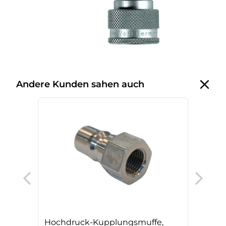
Andere Kunden sahen auch
Hoc
BSP
ver
Hochdruck-Kupplungsmuffe,