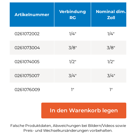
Verbindung
Nominal dim.
Artikelnummer
RG
Zoll
0261072002
1/4"
1/4"
0261073004
3/8"
3/8"
0261074005
1/2"
1/2"
0261075007
3/4"
3/4"
0261076009
1"
1"
In den Warenkorb legen
Falsche Produktdaten, Abweichungen bei Bildern/Videos sowie
Preis- und Wechselkursänderungen vorbehalten.