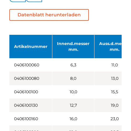
Datenblatt herunterladen
Innend.messer
Auss.d.messer
Artikelnummer
mm.
mm.
0406100060
6,3
11,0
0406100080
8,0
13,0
0406100100
10,0
15,5
0406100130
12,7
19,0
0406100160
16,0
23,0