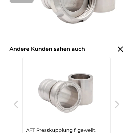
Andere Kunden sahen auch
AFT 
gew
Gef
AFT Presskupplung f. gewellt.