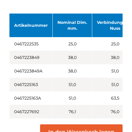
Nominal Dim.
Verbindung SM
Artikelnummer
mm.
Nuss
0467222535
25,0
25,0
0467223849
38,0
38,0
0467223849A
38,0
51,0
0467225163
51,0
51,0
0467225163A
51,0
63,5
0467227692
76,1
76,0
In den Warenkorb legen