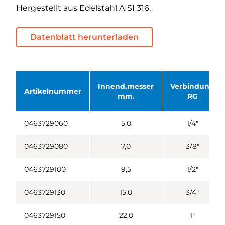
Hergestellt aus Edelstahl AISI 316.
Datenblatt herunterladen
Innend.messer
Verbindung
Artikelnummer
mm.
RG
0463729060
5,0
1/4"
0463729080
7,0
3/8"
0463729100
9,5
1/2"
0463729130
15,0
3/4"
0463729150
22,0
1"