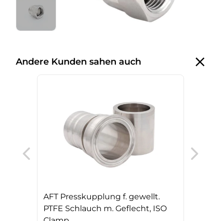
Andere Kunden sahen auch
AFT 
gew
Gef
AFT Presskupplung f. gewellt.
PTFE Schlauch m. Geflecht, ISO
Clamp