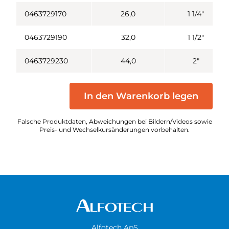
0463729170
26,0
1 1/4"
0463729190
32,0
1 1/2"
0463729230
44,0
2"
In den Warenkorb legen
Falsche Produktdaten, Abweichungen bei Bildern/Videos sowie
Preis- und Wechselkursänderungen vorbehalten.
Alfotech ApS