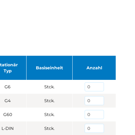
tationär
Basiseinheit
Anzahl
Typ
G6
Stck.
G4
Stck.
G60
Stck.
L-DIN
Stck.