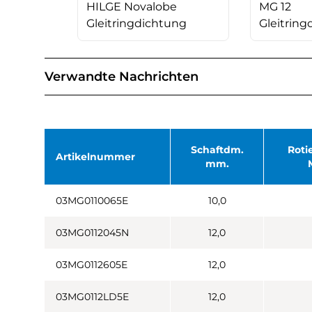
HILGE Novalobe
MG 12
Gleitringdichtung
Gleitring
Verwandte Nachrichten
Schaftdm.
Roti
Artikelnummer
mm.
03MG0110065E
10,0
03MG0112045N
12,0
03MG0112605E
12,0
03MG0112LD5E
12,0