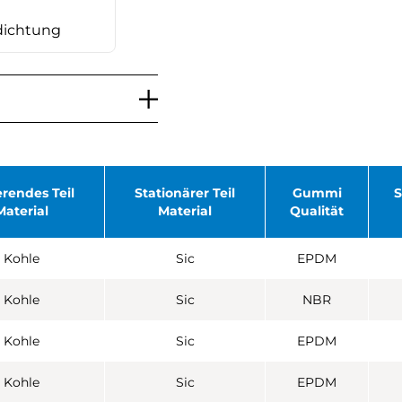
dichtung
erendes Teil
Stationärer Teil
Gummi
S
Material
Material
Qualität
Kohle
Sic
EPDM
Kohle
Sic
NBR
Kohle
Sic
EPDM
Kohle
Sic
EPDM