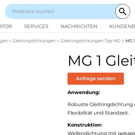
ATOR
SERVICES
NACHRICHTEN
KUNDENB
ngen
>
Gleitringdichtungen
>
Gleitringdichtungen Typ MG
>
MG 1
MG 1 Gle
Anfrage senden
Anwendung:
Robuste Gleitringdichtung 
Flexibilität und Standzeit.
Konstruktion:
Wellendichtung mit gekaps