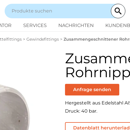
ATOR
SERVICES
NACHRICHTEN
KUNDENB
telfittings
>
Gewindefittings
>
Zusammengeschnittener Rohr
Zusamme
Rohrnipp
Anfrage senden
Hergestellt aus Edelstahl AIS
Druck: 40 bar.
Datenblatt herunterla