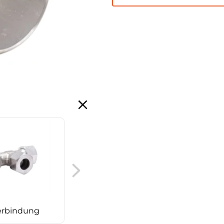
SMS Gewindestutzen
Einwalz
erbindung