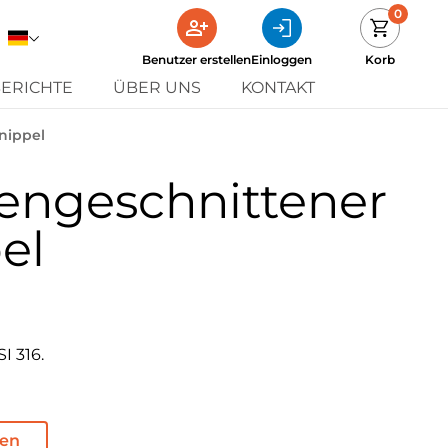
0
Benutzer erstellen
Einloggen
Korb
ERICHTE
ÜBER UNS
KONTAKT
nippel
ngeschnittener
el
I 316.
den