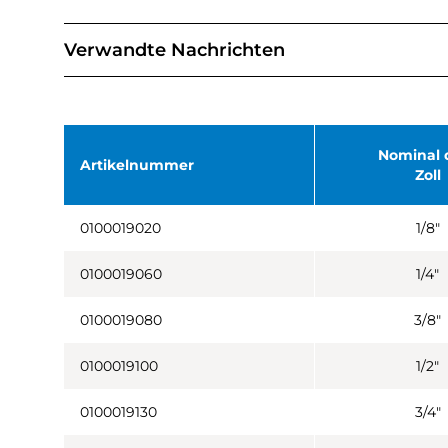
Verwandte Nachrichten
Nominal 
Artikelnummer
Zoll
0100019020
1/8"
0100019060
1/4"
0100019080
3/8"
0100019100
1/2"
0100019130
3/4"