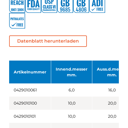
Datenblatt herunterladen
Innend.messer
Auss.d.messer
Artikelnummer
mm.
mm.
0429010061
6,0
16,0
0429010100
10,0
20,0
0429010101
10,0
20,0