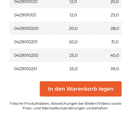
0429010120
12,0
25,0
0429010121
12,0
25,0
0429010200
20,0
28,0
0429010201
20,0
31,0
0429010250
25,0
40,0
0429010251
25,0
39,0
In den Warenkorb legen
Falsche Produktdaten, Abweichungen bei Bildern/Videos sowie
Preis- und Wechselkursänderungen vorbehalten.