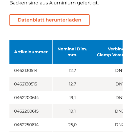
Backen sind aus Aluminium gefertigt.
Datenblatt herunterladen
Nominal Dim.
Verbindun
Artikelnummer
mm.
Clamp Vorausse
0462130514
12,7
DN10
0462130515
12,7
DN15
0462200614
19,1
DN15
0462200615
19,1
DN20
0462250614
25,0
DN25