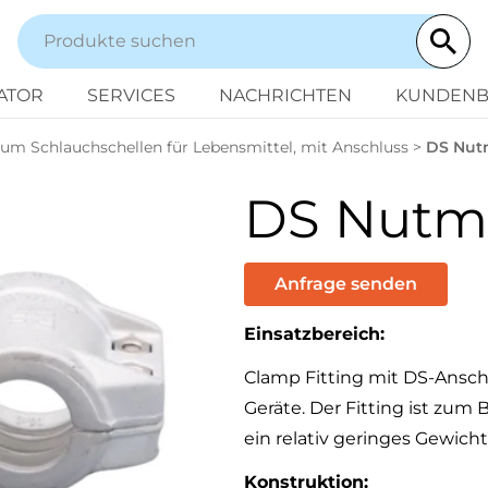
ATOR
SERVICES
NACHRICHTEN
KUNDENB
um Schlauchschellen für Lebensmittel, mit Anschluss
>
DS Nut
DS Nutm
Anfrage senden
Einsatzbereich:
Clamp Fitting mit DS-Ansch
Geräte. Der Fitting ist zu
ein relativ geringes Gewich
Konstruktion: