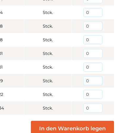
94
Stck.
98
Stck.
98
Stck.
01
Stck.
01
Stck.
19
Stck.
22
Stck.
34
Stck.
In den Warenkorb legen