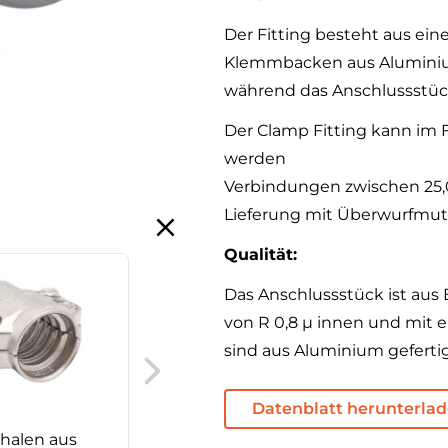
Der Fitting besteht aus ei
Klemmbacken aus Aluminiu
während das Anschlussstück
Der Clamp Fitting kann im 
werden
Verbindungen zwischen 25,
Lieferung mit Überwurfmut
Qualität:
Das Anschlussstück ist aus 
von R 0,8 µ innen und mit
AFT Edelstahl
sind aus Aluminium geferti
Presskupplung, BSP
Überwurfmutter, 90°
Datenblatt herunterla
gebogen, flach
halen aus