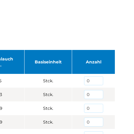
hlauch
Basiseinheit
Anzahl
.
5
Stck.
3
Stck.
9
Stck.
9
Stck.