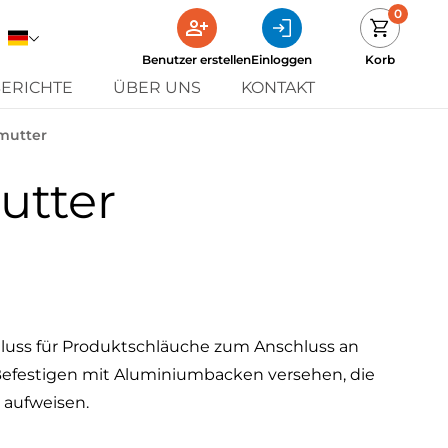
0
Benutzer erstellen
Einloggen
Korb
ERICHTE
ÜBER UNS
KONTAKT
mutter
utter
luss für Produktschläuche zum Anschluss an
m Befestigen mit Aluminiumbacken versehen, die
t aufweisen.