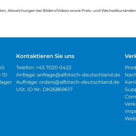
ten, Abweichungen bei Bildern/Videos sowie Preis- und Wechselkursänder
Kontaktieren Sie uns
Ver
pS
Telefon:
+45 7020 0422
Pro
é 10
Anfrage:
anfrage@alfotech-deutschland.de
Nach
lager
Aufträge:
orders@alfotech-deutschland.de
Karr
USt. ID Nr.: DK26869617
Sup
Com
Verk
Imp
Web