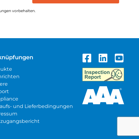
ungen vorbehalten.
knüpfungen
dukte
richten
iere
port
pliance
aufs- und Lieferbedingungen
ressum
zugangsbericht