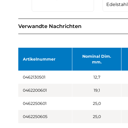
Edelstahl
Verwandte Nachrichten
Nominal Dim.
Artikelnummer
mm.
0462130501
12,7
0462200601
19,1
0462250601
25,0
0462250605
25,0