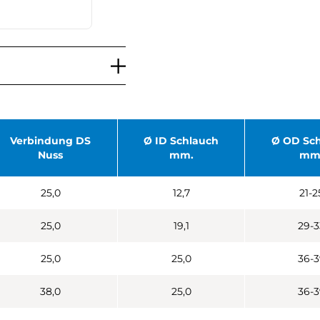
Verbindung DS
Ø ID Schlauch
Ø OD Sc
Nuss
mm.
mm
25,0
12,7
21-2
25,0
19,1
29-3
25,0
25,0
36-3
38,0
25,0
36-3