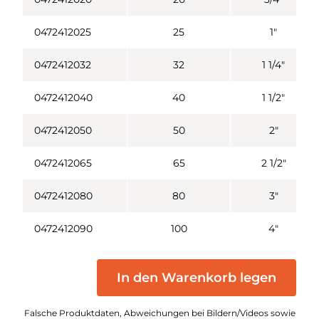
0472412025
25
1"
0472412032
32
1 1/4"
0472412040
40
1 1/2"
0472412050
50
2"
0472412065
65
2 1/2"
0472412080
80
3"
0472412090
100
4"
In den Warenkorb legen
Falsche Produktdaten, Abweichungen bei Bildern/Videos sowie