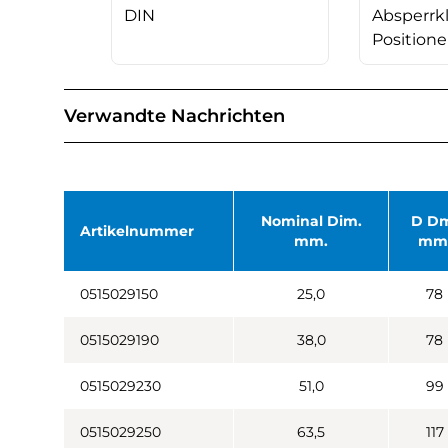
DIN
Absperrkl
Position
Verwandte Nachrichten
Nominal Dim.
D D
Artikelnummer
mm.
mm
0515029150
25,0
78
0515029190
38,0
78
0515029230
51,0
99
0515029250
63,5
117