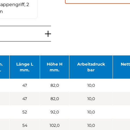
appengriff, 2
en
m.
Länge L
Höhe H
Arbeitsdruck
Net
.
mm.
mm.
bar
47
82,0
10,0
47
82,0
10,0
52
92,0
10,0
54
102,0
10,0