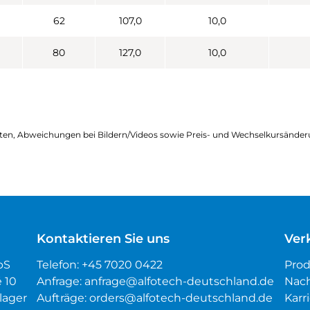
62
107,0
10,0
80
127,0
10,0
ten, Abweichungen bei Bildern/Videos sowie Preis- und Wechselkursänder
Kontaktieren Sie uns
Ver
pS
Telefon:
+45 7020 0422
Pro
é 10
Anfrage:
anfrage@alfotech-deutschland.de
Nach
lager
Aufträge:
orders@alfotech-deutschland.de
Karr