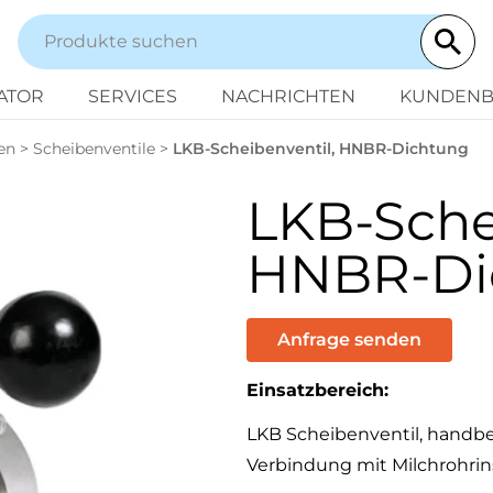
ATOR
SERVICES
NACHRICHTEN
KUNDENB
en
>
Scheibenventile
>
LKB-Scheibenventil, HNBR-Dichtung
LKB-Sche
HNBR-Di
Anfrage senden
Einsatzbereich:
LKB Scheibenventil, handbet
Verbindung mit Milchrohrins