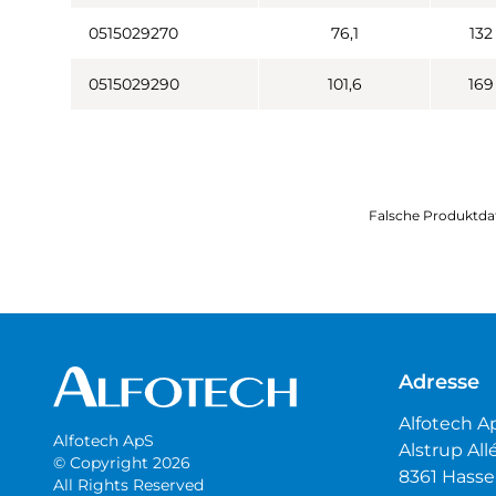
0515029270
76,1
132
0515029290
101,6
169
Falsche Produktda
Adresse
Alfotech A
Alfotech ApS
Alstrup All
© Copyright 2026
8361 Hasse
All Rights Reserved