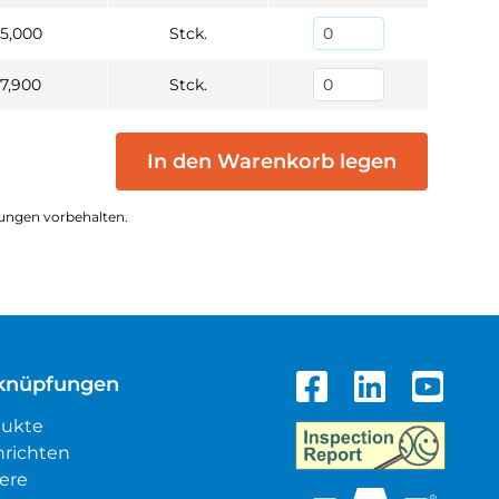
5,000
Stck.
7,900
Stck.
In den Warenkorb legen
ungen vorbehalten.
knüpfungen
dukte
richten
iere