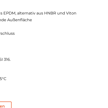
us EPDM, alternativ aus HNBR und Viton
gende Außenfläche
rschluss
I 316.
95°C
den