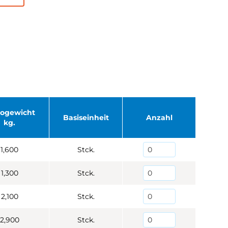
togewicht
Basiseinheit
Anzahl
kg.
1,600
Stck.
1,300
Stck.
2,100
Stck.
2,900
Stck.