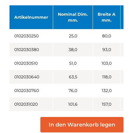
Nominal Dim.
Breite A
ID 
Artikelnummer
mm.
mm.
0102030250
25,0
80,0
2
0102030380
38,0
93,0
3
0102030510
51,0
103,0
0102030640
63,5
118,0
6
0102030760
76,0
132,0
0102031020
101,6
157,0
1
In den Warenkorb legen