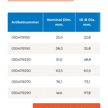
Nominal Dim.
ID Ø Dia.
OD
Artikelnummer
mm.
mm.
0304119150
25,0
22,8
0304119190
38,0
35,8
0304119230
51,0
48,8
0304119250
63,5
60,5
0304119270
76,1
73,1
0304119290
løst
97,8