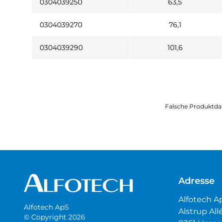
0304039250
63,5
0304039270
76,1
0304039290
101,6
Falsche Produktda
Adresse
Alfotech A
Alfotech ApS
Alstrup All
© Copyright 2026