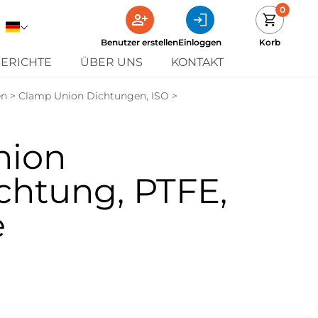
0
Benutzer erstellen
Einloggen
Korb
ERICHTE
ÜBER UNS
KONTAKT
en
>
Clamp Union Dichtungen, ISO
>
nion
chtung, PTFE,
e