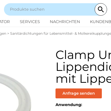
ATOR
SERVICES
NACHRICHTEN
KUNDENB
ngen
>
Sanitärdichtungen für Lebensmittel- & Molkereikupplung
Clamp U
Lippendi
mit Lipp
Anfrage senden
Anwendung: