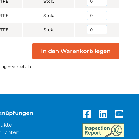
PTFE
Stck.
PTFE
Stck.
PTFE
Stck.
In den Warenkorb legen
ungen vorbehalten.
knüpfungen
dukte
richten