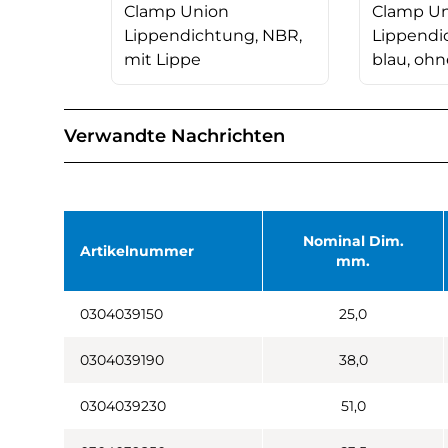
Clamp Union
Clamp U
Lippendichtung, NBR,
Lippendi
mit Lippe
blau, ohn
Verwandte Nachrichten
Nominal Dim.
Artikelnummer
mm.
0304039150
25,0
0304039190
38,0
0304039230
51,0